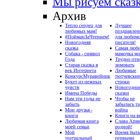
Мы рисуем сказ
Архив
Тепло сердец для
Лучшее
любимых мам!
поздравлен
#ПойманЗаЧтением!
для любим
Новогодняя
писателя!
сказка
Самая люб
Собака - символ
мамочка мо
Года
Трудно пти
Старая сказка в
зимовать
век Интернета
Любимые
Конкурс
Муравейник
тютчевские
Букет из нежных
строки
чувств
Новогодни
Имена Победы
сказки
Нам эти годы не
Чтобы не
забыть
забылась та
Мои друзья -
война
книги
Книги на в
Любимая книга
Слава Арм
моей семьи
родной!
Мой
Время быть
театральный
первыми