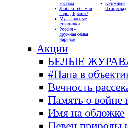
костюм
Книжный
Люблю тебя мой
Птицеград
город, Брянск!
Музыкальные
странички
Россия –
дружная семья
народов
Акции
БЕЛЫЕ ЖУРАВ
#Папа в объекти
Вечность рассека
Память о войне 
Имя на обложке
Певец природы 