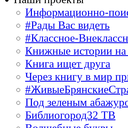
Информационно-поис
#Рады Вас видеть
#Классное-Внекласс
Книжные истории на
Книга ищет друга
Через книгу в мир п
#ЖивыеБрянскиеСтр
Под зеленым абажур
Библиогород32 ТВ
Волшебные буквы