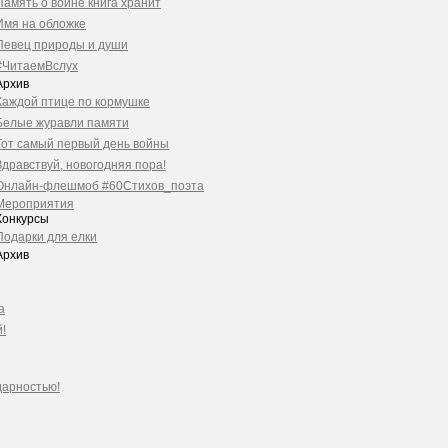
Память о войне книга хранит
Имя на обложке
Певец природы и души
#ЧитаемВслух
Архив
Каждой птице по кормушке
Белые журавли памяти
Тот самый первый день войны
Здравствуй, новогодняя пора!
Онлайн-флешмоб #60Стихов_поэта
Мероприятия
Конкурсы
Подарки для елки
Архив
а
!
дарностью!