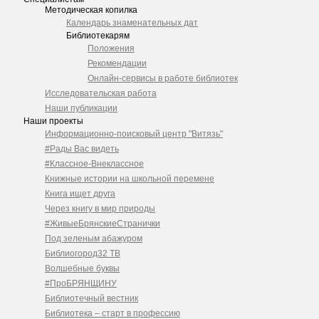
Методическая копилка
Календарь знаменательных дат
Библиотекарям
Положения
Рекомендации
Онлайн-сервисы в работе библиотек
Исследовательская работа
Наши публикации
Наши проекты
Информационно-поисковый центр "Витязь"
#Рады Вас видеть
#Классное-Внеклассное
Книжные истории на школьной перемене
Книга ищет друга
Через книгу в мир природы
#ЖивыеБрянскиеСтранички
Под зеленым абажуром
Библиогород32 ТВ
Волшебные буквы
#ПроБРЯНЩИНУ
Библиотечный вестник
Библиотека – старт в профессию