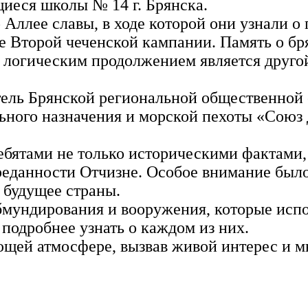
иеся школы № 14 г. Брянска.
ллее славы, в ходе которой они узнали о 
оде Второй чеченской кампании. Память о б
го логическим продолжением является друг
тель Брянской региональной общественной 
льного назначения и морской пехоты «Сою
бятами не только историческими фактами,
реданности Отчизне. Особое внимание был
 будущее страны.
бмундирования и вооружения, которые исп
 подробнее узнать о каждом из них.
ющей атмосфере, вызвав живой интерес и м