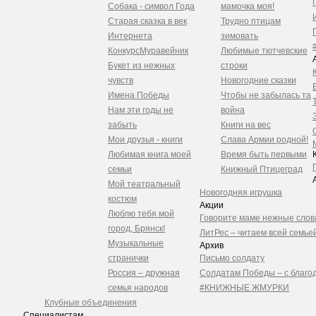
Собака - символ Года
мамочка моя!
Старая сказка в век
Трудно птицам
Интернета
зимовать
Конкурс
Муравейник
Любимые тютчевские
Букет из нежных
строки
чувств
Новогодние сказки
Имена Победы
Чтобы не забылась та
Нам эти годы не
война
забыть
Книги на вес
Мои друзья - книги
Слава Армии родной!
Любимая книга моей
Время быть первыми
семьи
Книжный Птицеград
Мой театральный
Новогодняя игрушка
костюм
Акции
Люблю тебя мой
Говорите маме нежные слов
город, Брянск!
ЛитРес – читаем всей семьей
Музыкальные
Архив
странички
Письмо солдату
Россия – дружная
Солдатам Победы – с благо
семья народов
#КНИЖНЫЕ ЖМУРКИ
Клубные объединения
Специалистам