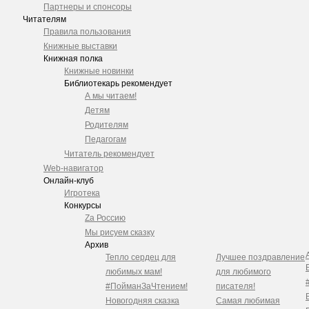
Партнеры и спонсоры
Читателям
Правила пользования
Книжные выставки
Книжная полка
Книжные новинки
Библиотекарь рекомендует
А мы читаем!
Детям
Родителям
Педагогам
Читатель рекомендует
Web-навигатор
Онлайн-клуб
Игротека
Конкурсы
Zа Россию
Мы рисуем сказку
Архив
Тепло сердец для
Лучшее поздравление
любимых мам!
для любимого
#ПойманЗаЧтением!
писателя!
Новогодняя сказка
Самая любимая