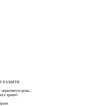
И ПАМЯТИ
е
 окрыляется душа...
ига хранит
 души