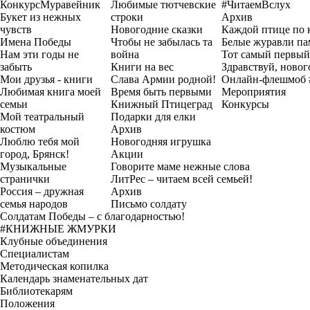
Конкурс
Муравейник
Любимые тютчевские
#ЧитаемВслух
Букет из нежных
строки
Архив
чувств
Новогодние сказки
Каждой птице по 
Имена Победы
Чтобы не забылась та
Белые журавли па
Нам эти годы не
война
Тот самый первый
забыть
Книги на вес
Здравствуй, новог
Мои друзья - книги
Слава Армии родной!
Онлайн-флешмоб 
Любимая книга моей
Время быть первыми
Мероприятия
семьи
Книжный Птицеград
Конкурсы
Мой театральный
Подарки для елки
костюм
Архив
Люблю тебя мой
Новогодняя игрушка
город, Брянск!
Акции
Музыкальные
Говорите маме нежные слова
странички
ЛитРес – читаем всей семьей!
Россия – дружная
Архив
семья народов
Письмо солдату
Солдатам Победы – с благодарностью!
#КНИЖНЫЕ ЖМУРКИ
Клубные объединения
Специалистам
Методическая копилка
Календарь знаменательных дат
Библиотекарям
Положения