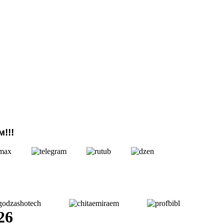
!!!
26