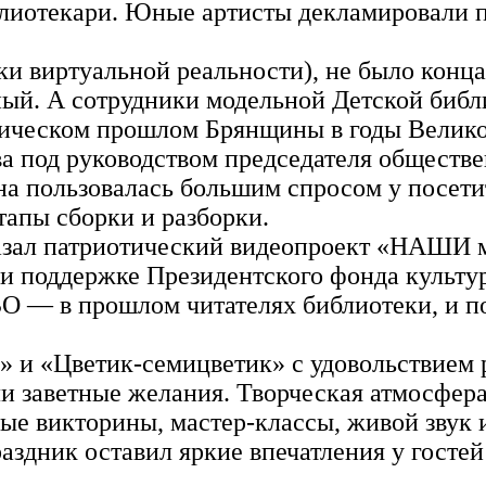
блиотекари. Юные артисты декламировали п
ки виртуальной реальности), не было конц
ный. А сотрудники модельной Детской биб
роическом прошлом Брянщины в годы Велик
а под руководством председателя обществ
пользовалась большим спросом у посетит
тапы сборки и разборки.
казал патриотический видеопроект «НАШИ 
ри поддержке Президентского фонда культу
ВО — в прошлом читателях библиотеки, и 
 и «Цветик‑семицветик» с удовольствием р
и заветные желания. Творческая атмосфера 
ые викторины, мастер‑классы, живой звук 
аздник оставил яркие впечатления у гостей