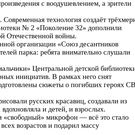
роизведения с воодушевлением, а зрители
а. Современная технология создаёт трёхме
лиотеки № 2 «Поколение 32» дополнили
ой Отечественной войны.
енной организации «Союз десантников
елей парка: ребята внимательно слушали
мальчики» Центральной детской библиотек
рных инициатив. В рамках него снят
подготовлены сюжеты о погибших героях С
исовали русских красавиц, создавали из
вдохновляла и детей, и взрослых.
и «свободный» микрофон — всё это стало
 всех возрастов и подарил массу