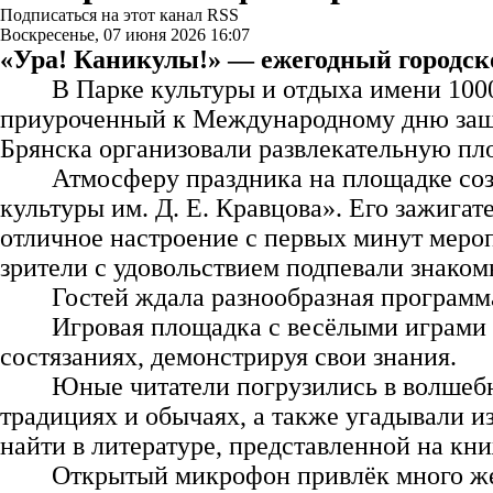
Подписаться на этот канал RSS
Воскресенье, 07 июня 2026 16:07
«Ура! Каникулы!» — ежегодный городс
В Парке культуры и отдыха имени 100
приуроченный к Международному дню защи
Брянска организовали развлекательную пл
Атмосферу праздника на площадке со
культуры им. Д. Е. Кравцова». Его зажига
отличное настроение с первых минут меро
зрители с удовольствием подпевали знако
Гостей ждала разнообразная программ
Игровая площадка с весёлыми играми 
состязаниях, демонстрируя свои знания.
Юные читатели погрузились в волшебн
традициях и обычаях, а также угадывали и
найти в литературе, представленной на кн
Открытый микрофон привлёк много же