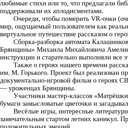
любимые стихи или то, что предлагали би
поддерживали их аплодисментами.
Очереди, чтобы померить VR-очки (оч
мир, ощущаемый пользователем как реаль
виртуальное путешествие рассказом о ге
Сборка‑разборка автомата Калашников
Брянщины» Михаила Михайловича Амелина 
инструкции и старательно выполняли все э
Также о героях нашего времени расс
им. М. Горького. Проект был реализован п
документально-игровой фильм о героях С
— уроженцах Брянщины.
Участники мастер‑классов «Матрёшки»
бумаги замысловатые цветочки и загадывал
Весёлые игры, интересные литературн
замечательным стартом летних каникул. Пр
положительных эмоций.