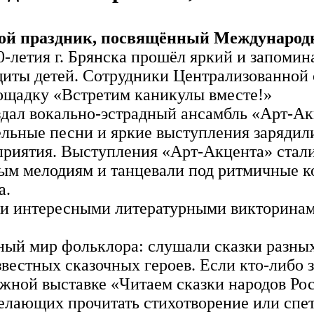
кой праздник, посвящённый Международ
0‑летия г. Брянска прошёл яркий и запоми
ты детей. Сотрудники Централизованной с
ощадку «Встретим каникулы вместе!»
здал вокально‑эстрадный ансамбль «Арт‑А
тельные песни и яркие выступления зарядил
приятия. Выступления «Арт‑Акцента» стал
мым мелодиям и танцевали под ритмичные 
а.
и интересными литературными викторинами.
ый мир фольклора: слушали сказки разных
звестных сказочных героев. Если кто‑либо 
ижной выставке «Читаем сказки народов Ро
лающих прочитать стихотворение или спет