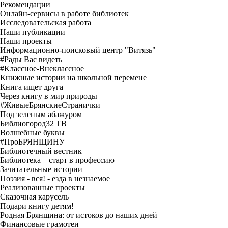
Рекомендации
Онлайн-сервисы в работе библиотек
Исследовательская работа
Наши публикации
Наши проекты
Информационно-поисковый центр "Витязь"
#Рады Вас видеть
#Классное-Внеклассное
Книжные истории на школьной перемене
Книга ищет друга
Через книгу в мир природы
#ЖивыеБрянскиеСтранички
Под зеленым абажуром
Библиогород32 ТВ
Волшебные буквы
#ПроБРЯНЩИНУ
Библиотечный вестник
Библиотека – старт в профессию
Зачитательные истории
Поэзия - вся! - езда в незнаемое
Реализованные проекты
Сказочная карусель
Подари книгу детям!
Родная Брянщина: от истоков до наших дней
Финансовые грамотеи