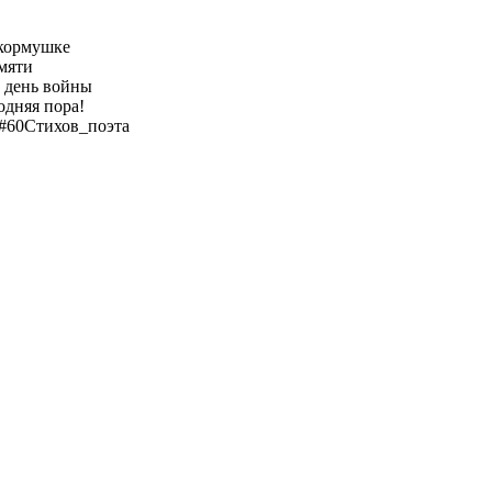
кормушке
мяти
 день войны
одняя пора!
#60Стихов_поэта