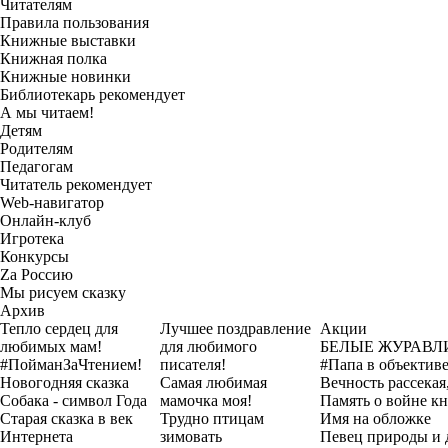
Читателям
Правила пользования
Книжные выставки
Книжная полка
Книжные новинки
Библиотекарь рекомендует
А мы читаем!
Детям
Родителям
Педагогам
Читатель рекомендует
Web-навигатор
Онлайн-клуб
Игротека
Конкурсы
Zа Россию
Мы рисуем сказку
Архив
Тепло сердец для
Лучшее поздравление
Акции
любимых мам!
для любимого
БЕЛЫЕ ЖУРАВЛ
#ПойманЗаЧтением!
писателя!
#Папа в объектив
Новогодняя сказка
Самая любимая
Вечность рассекая,
Собака - символ Года
мамочка моя!
Память о войне кн
Старая сказка в век
Трудно птицам
Имя на обложке
Интернета
зимовать
Певец природы и