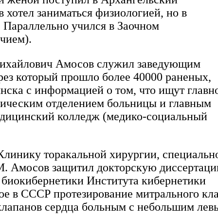
 хотел заниматься физиологией, но в
. Параллельно учился в Заочном
чием).
Михайлович Амосов служил заведующим
рез который прошло более 40000 раненых,
янска с информацией о том, что ищут главн
ургическим отделением больницы и главным
едицинский колледж (медико-социальный
 Клинику торакальной хирургии, специальн
Н.М. Амосов защитил докторскую диссертац
ел биокибернетики Института кибернетики
ое в СССР протезирование митрального кл
 клапанов сердца больным с небольшим лев