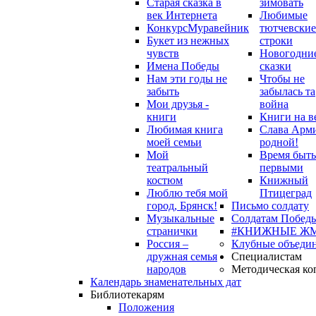
Старая сказка в
зимовать
век Интернета
Любимые
Конкурс
Муравейник
тютчевские
Букет из нежных
строки
чувств
Новогодни
Имена Победы
сказки
Нам эти годы не
Чтобы не
забыть
забылась та
Мои друзья -
война
книги
Книги на в
Любимая книга
Слава Арм
моей семьи
родной!
Мой
Время быть
театральный
первыми
костюм
Книжный
Люблю тебя мой
Птицеград
город, Брянск!
Письмо солдату
Музыкальные
Солдатам Победы
странички
#КНИЖНЫЕ Ж
Россия –
Клубные объеди
дружная семья
Специалистам
народов
Методическая ко
Календарь знаменательных дат
Библиотекарям
Положения