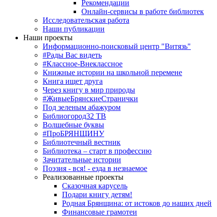
Рекомендации
Онлайн-сервисы в работе библиотек
Исследовательская работа
Наши публикации
Наши проекты
Информационно-поисковый центр "Витязь"
#Рады Вас видеть
#Классное-Внеклассное
Книжные истории на школьной перемене
Книга ищет друга
Через книгу в мир природы
#ЖивыеБрянскиеСтранички
Под зеленым абажуром
Библиогород32 ТВ
Волшебные буквы
#ПроБРЯНЩИНУ
Библиотечный вестник
Библиотека – старт в профессию
Зачитательные истории
Поэзия - вся! - езда в незнаемое
Реализованные проекты
Сказочная карусель
Подари книгу детям!
Родная Брянщина: от истоков до наших дней
Финансовые грамотеи