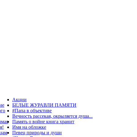
Акции
ие
БЕЛЫЕ ЖУРАВЛИ ПАМЯТИ
ого
#Папа в объективе
Вечность рассекая, окрыляется душа...
имая
Память о войне книга хранит
я!
Имя на обложке
цам
Певец природы и души