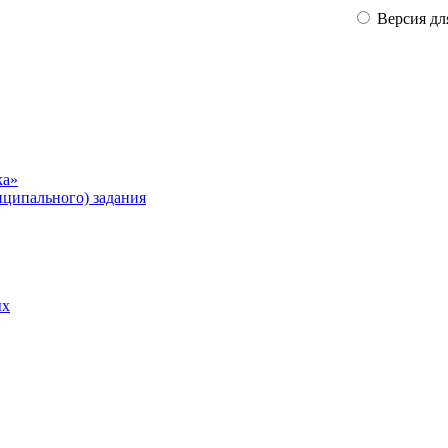
Версия дл
ка»
ципального) задания
ых