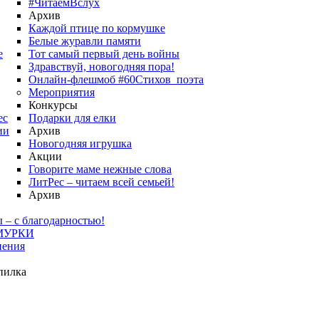
#ЧитаемВслух
Архив
Каждой птице по кормушке
Белые журавли памяти
е
Тот самый первый день войны
Здравствуй, новогодняя пора!
Онлайн-флешмоб #60Стихов_поэта
Мероприятия
Конкурсы
ес
Подарки для елки
ии
Архив
Новогодняя игрушка
Акции
Говорите маме нежные слова
ЛитРес – читаем всей семьей!
Архив
 – с благодарностью!
МУРКИ
нения
пилка