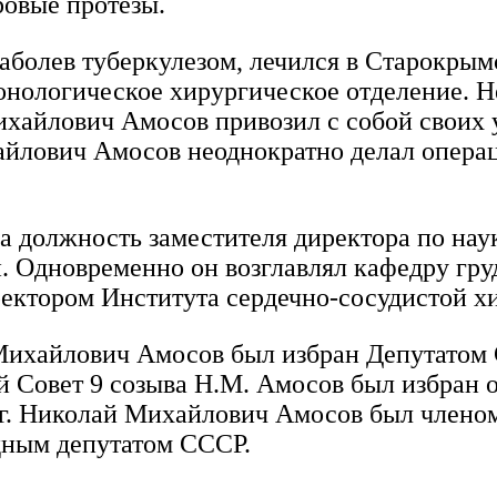
ровые протезы.
, заболев туберкулезом, лечился в Старокр
монологическое хирургическое отделение. 
хайлович Амосов привозил с собой своих у
йлович Амосов неоднократно делал операци
на должность заместителя директора по нау
и. Одновременно он возглавлял кафедру гр
иректором Института сердечно-сосудистой х
й Михайлович Амосов был избран Депутатом
й Совет 9 созыва Н.М. Амосов был избран 
 гг. Николай Михайлович Амосов был член
дным депутатом СССР.