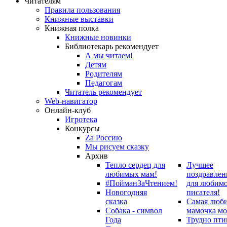
Читателям
Правила пользования
Книжные выставки
Книжная полка
Книжные новинки
Библиотекарь рекомендует
А мы читаем!
Детям
Родителям
Педагогам
Читатель рекомендует
Web-навигатор
Онлайн-клуб
Игротека
Конкурсы
Zа Россию
Мы рисуем сказку
Архив
Тепло сердец для
Лучшее
любимых мам!
поздравлен
#ПойманЗаЧтением!
для любим
Новогодняя
писателя!
сказка
Самая люб
Собака - символ
мамочка мо
Года
Трудно пти