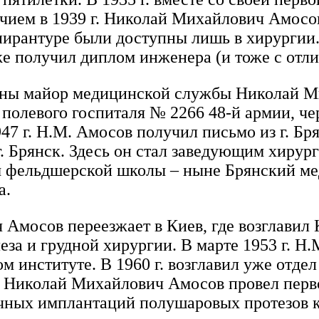
ичием в 1939 г. Николай Михайлович Амосов
пирантуре были доступны лишь в хирургии
же получил диплом инженера (и тоже с отли
ойны майор медицинской службы Николай 
полевого госпиталя № 2266 48-й армии, че
47 г. Н.М. Амосов получил письмо из г. Бр
 г. Брянск. Здесь он стал заведующим хир
ем фельдшерской школы – ныне Брянский м
а.
 Амосов переезжает в Киев, где возглавил
еза и грудной хирургии. В марте 1953 г. 
м институте. В 1960 г. возглавил уже отд
г. Николай Михайлович Амосов провел перв
удачных имплантаций полушаровых протезов