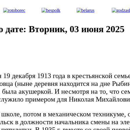
дате: Вторник, 03 июня 2025
9 декабря 1913 года в крестьянской семье
овца (ныне деревня находится на дне Рыби
 была акушеркой. И несмотря на то, что се
ослужило примером для Николая Михайлови
 в школе, потом в механическом техникуме,
нгельск в должности начальника смены на э
пятилетки. В 1935 г. вместе со своей пер