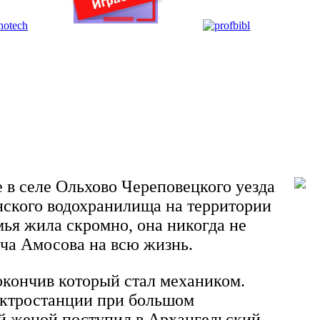
 в селе Ольхово Череповецкого уезда
нского водохранилища на территории
мья жила скромно, она никогда не
ча Амосова на всю жизнь.
 окончив который стал механиком.
лектростанции при большом
вой женой поступил в Архангельский