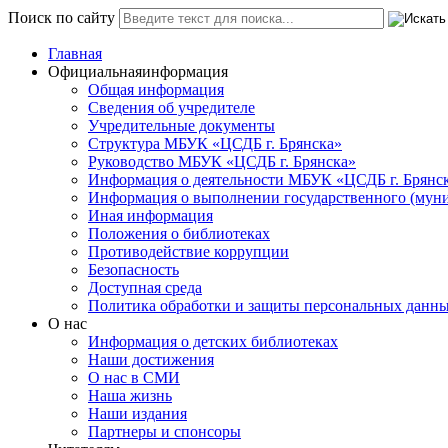
Поиск по сайту
Главная
Официальная
информация
Общая информация
Сведения об учредителе
Учредительные документы
Структура МБУК «ЦСДБ г. Брянска»
Руководство МБУК «ЦСДБ г. Брянска»
Информация о деятельности МБУК «ЦСДБ г. Брянс
Информация о выполнении государственного (муни
Иная информация
Положения о библиотеках
Противодействие коррупции
Безопасность
Доступная среда
Политика обработки и защиты персональных данн
О нас
Информация о детских библиотеках
Наши достижения
О нас в СМИ
Наша жизнь
Наши издания
Партнеры и спонсоры