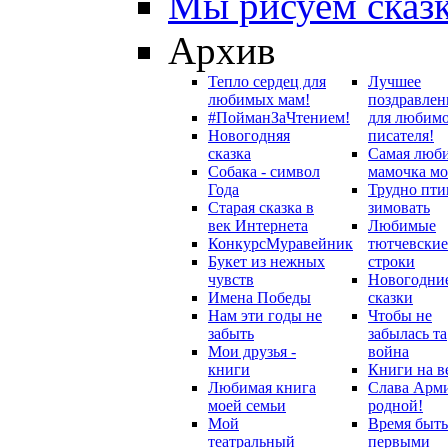
Мы рисуем сказ
Архив
Тепло сердец для
Лучшее
любимых мам!
поздравлен
#ПойманЗаЧтением!
для любим
Новогодняя
писателя!
сказка
Самая люб
Собака - символ
мамочка мо
Года
Трудно пти
Старая сказка в
зимовать
век Интернета
Любимые
Конкурс
Муравейник
тютчевские
Букет из нежных
строки
чувств
Новогодни
Имена Победы
сказки
Нам эти годы не
Чтобы не
забыть
забылась та
Мои друзья -
война
книги
Книги на в
Любимая книга
Слава Арм
моей семьи
родной!
Мой
Время быть
театральный
первыми