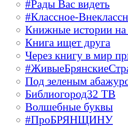
#Рады Вас видеть
#Классное-Внекласс
Книжные истории на
Книга ищет друга
Через книгу в мир п
#ЖивыеБрянскиеСтр
Под зеленым абажур
Библиогород32 ТВ
Волшебные буквы
#ПроБРЯНЩИНУ