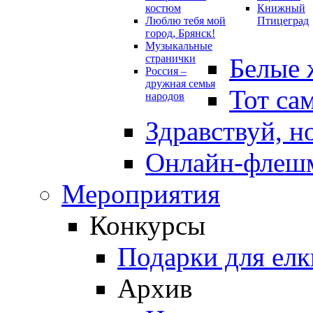
костюм
Книжный
Люблю тебя мой
Птицеград
город, Брянск!
Музыкальные
странички
Белые 
Россия –
дружная семья
Тот са
народов
Здравствуй, н
Онлайн-флешм
Мероприятия
Конкурсы
Подарки для елк
Архив