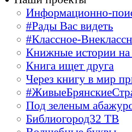
Информационно-поис
#Рады Вас видеть
#Классное-Внекласс
Книжные истории на
Книга ищет друга
Через книгу в мир п
#ЖивыеБрянскиеСтр
Под зеленым абажур
Библиогород32 ТВ
Волшебные буквы