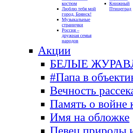
костюм
Книжный
Люблю тебя мой
Птицеград
город, Брянск!
Музыкальные
странички
Россия –
дружная семья
народов
Акции
БЕЛЫЕ ЖУРАВ
#Папа в объекти
Вечность рассека
Память о войне 
Имя на обложке
Певец природы 