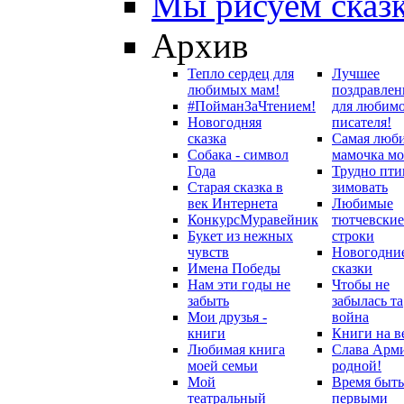
Мы рисуем сказ
Архив
Тепло сердец для
Лучшее
любимых мам!
поздравлен
#ПойманЗаЧтением!
для любим
Новогодняя
писателя!
сказка
Самая люб
Собака - символ
мамочка мо
Года
Трудно пти
Старая сказка в
зимовать
век Интернета
Любимые
Конкурс
Муравейник
тютчевские
Букет из нежных
строки
чувств
Новогодни
Имена Победы
сказки
Нам эти годы не
Чтобы не
забыть
забылась та
Мои друзья -
война
книги
Книги на в
Любимая книга
Слава Арм
моей семьи
родной!
Мой
Время быть
театральный
первыми