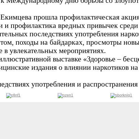
ен к Международному дню борьбы со злоупо
. Екимцева прошла профилактическая акция
ни и профилактика вредных привычек среди
ительных последствиях употребления нарко
ртом, походы на байдарках, просмотры нов
е в увлекательных мероприятиях.
ллюстративной выставке «Здоровье – бесц
цинские издания о влиянии наркотиков на 
едствиях употребления и распространения