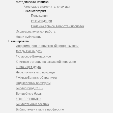
Методическая копилка
Календарь знаменательных дат
Библиотекарям
Положения
Рекомендации
Онлайн-сервисы в работе библиотек
Исследовательская работа
Наши публикации
Наши проекты
Информационно-поисковый центр "Витязь"
#Рады Вас видеть
#Классное-Внеклассное
Книжные истории на школьной перемене
Книга ищет друга
Через книгу в мир природы
#ЖивыеБрянскиеСтранички
Под зеленым абажуром
Библиогород32 ТВ
Волшебные буквы
#ПроБРЯНЩИНУ
Библиотечный вестник
Библиотека – старт в профессию