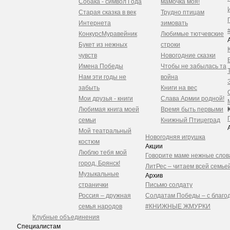
Собака - символ Года
мамочка моя!
Старая сказка в век
Трудно птицам
Интернета
зимовать
Конкурс
Муравейник
Любимые тютчевские
Букет из нежных
строки
чувств
Новогодние сказки
Имена Победы
Чтобы не забылась та
Нам эти годы не
война
забыть
Книги на вес
Мои друзья - книги
Слава Армии родной!
Любимая книга моей
Время быть первыми
семьи
Книжный Птицеград
Мой театральный
Новогодняя игрушка
костюм
Акции
Люблю тебя мой
Говорите маме нежные слов
город, Брянск!
ЛитРес – читаем всей семьей
Музыкальные
Архив
странички
Письмо солдату
Россия – дружная
Солдатам Победы – с благо
семья народов
#КНИЖНЫЕ ЖМУРКИ
Клубные объединения
Специалистам