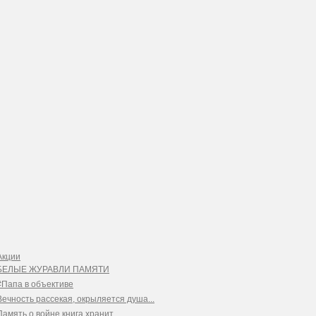
Акции
БЕЛЫЕ ЖУРАВЛИ ПАМЯТИ
#Папа в объективе
Вечность рассекая, окрыляется душа...
Память о войне книга хранит