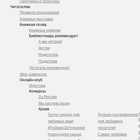
Партнеры и спонсоры
Читателям
Правила пользования
Книжные выставки
Книжная полка
Книжные новинки
Библиотекарь рекомендует
А мы читаем!
Детям
Родителям
Педагогам
Читатель рекомендует
Web-навигатор
Онлайн-клуб
Игротека
Конкурсы
Zа Россию
Мы рисуем сказку
Архив
Тепло сердец для
Лучшее поздравление
любимых мам!
для любимого
#ПойманЗаЧтением!
писателя!
Новогодняя сказка
Самая любимая