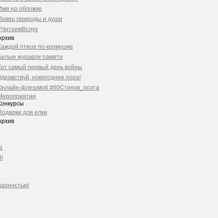
Имя на обложке
Певец природы и души
#ЧитаемВслух
Архив
Каждой птице по кормушке
Белые журавли памяти
Тот самый первый день войны
Здравствуй, новогодняя пора!
Онлайн-флешмоб #60Стихов_поэта
Мероприятия
Конкурсы
Подарки для елки
Архив
а
!
дарностью!