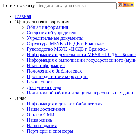
Поиск по сайту
Главная
Официальная
информация
Общая информация
Сведения об учредителе
Учредительные документы
Структура МБУК «ЦСДБ г. Брянска»
Руководство МБУК «ЦСДБ г. Брянска»
Информация о деятельности МБУК «ЦСДБ г. Брянс
Информация о выполнении государственного (муни
Иная информация
Положения о библиотеках
Противодействие коррупции
Безопасность
Доступная среда
Политика обработки и защиты персональных данн
О нас
Информация о детских библиотеках
Наши достижения
О нас в СМИ
Наша жизнь
Наши издания
Партнеры и спонсоры