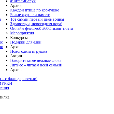
#ЧитаемВслух
Архив
Каждой птице по кормушке
Белые журавли памяти
е
Тот самый первый день войны
Здравствуй, новогодняя пора!
Онлайн-флешмоб #60Стихов_поэта
Мероприятия
Конкурсы
ес
Подарки для елки
ии
Архив
Новогодняя игрушка
Акции
Говорите маме нежные слова
ЛитРес – читаем всей семьей!
Архив
 – с благодарностью!
МУРКИ
нения
пилка