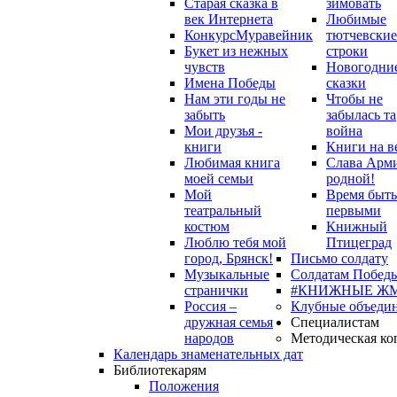
Старая сказка в
зимовать
век Интернета
Любимые
Конкурс
Муравейник
тютчевские
Букет из нежных
строки
чувств
Новогодни
Имена Победы
сказки
Нам эти годы не
Чтобы не
забыть
забылась та
Мои друзья -
война
книги
Книги на в
Любимая книга
Слава Арм
моей семьи
родной!
Мой
Время быть
театральный
первыми
костюм
Книжный
Люблю тебя мой
Птицеград
город, Брянск!
Письмо солдату
Музыкальные
Солдатам Победы
странички
#КНИЖНЫЕ Ж
Россия –
Клубные объеди
дружная семья
Специалистам
народов
Методическая ко
Календарь знаменательных дат
Библиотекарям
Положения