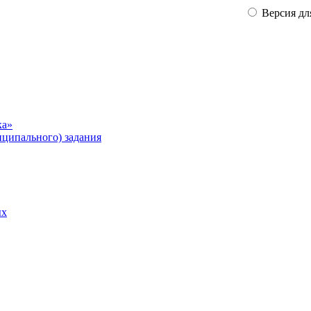
Версия дл
ка»
ципального) задания
ых