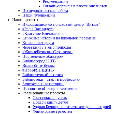
Рекомендации
Онлайн-сервисы в работе библиотек
Исследовательская работа
Наши публикации
Наши проекты
Информационно-поисковый центр "Витязь"
#Рады Вас видеть
#Классное-Внеклассное
Книжные истории на школьной перемене
Книга ищет друга
Через книгу в мир природы
#ЖивыеБрянскиеСтранички
Под зеленым абажуром
Библиогород32 ТВ
Волшебные буквы
#ПроБРЯНЩИНУ
Библиотечный вестник
Библиотека – старт в профессию
Зачитательные истории
Поэзия - вся! - езда в незнаемое
Реализованные проекты
Сказочная карусель
Подари книгу детям!
Родная Брянщина: от истоков до наших дней
Финансовые грамотеи