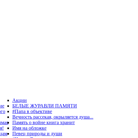
Акции
ие
БЕЛЫЕ ЖУРАВЛИ ПАМЯТИ
ого
#Папа в объективе
Вечность рассекая, окрыляется душа...
имая
Память о войне книга хранит
я!
Имя на обложке
цам
Певец природы и души