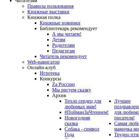
Читателям
Правила пользования
Книжные выставки
Книжная полка
Книжные новинки
Библиотекарь рекомендует
А мы читаем!
Детям
Родителям
Педагогам
Читатель рекомендует
Web-навигатор
Онлайн-клуб
Игротека
Конкурсы
Zа Россию
Мы рисуем сказку
Архив
Тепло сердец для
Лучшее
любимых мам!
поздравлен
#ПойманЗаЧтением!
для любим
Новогодняя
писателя!
сказка
Самая люб
Собака - символ
мамочка мо
Года
Трудно пти